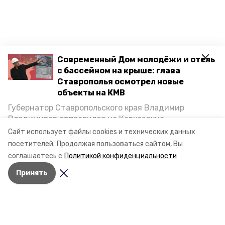
Современный Дом молодёжи и отель
с бассейном на крыше: глава
Ставрополья осмотрел новые
объекты на КМВ
Губернатор Ставропольского края Владимир
Владимиров отправился на Кавказские
Минеральные Воды, чтобы проинспектировать
Сайт использует файлы cookies и технических данных
строительство объектов в Кисловодске и
посетителей.
Продолжая пользоваться сайтом, Вы
Минводах, а также выслушать предложения о
соглашаетесь с
Политикой конфиденциальности
постройке новых точек притяжения для местных
Принять
жителей. Подробнее — в материале «Победы26».
Разделы
Новости