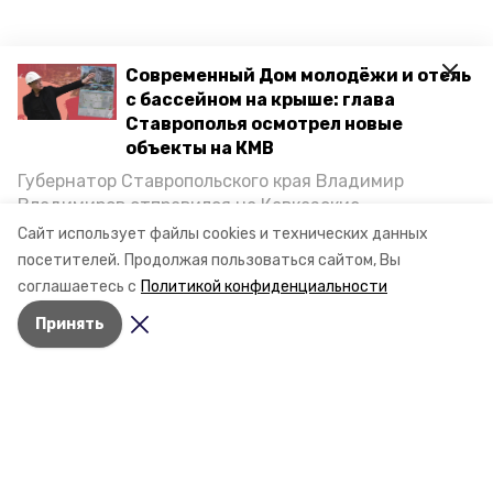
Современный Дом молодёжи и отель
с бассейном на крыше: глава
Ставрополья осмотрел новые
объекты на КМВ
Губернатор Ставропольского края Владимир
Владимиров отправился на Кавказские
Минеральные Воды, чтобы проинспектировать
Сайт использует файлы cookies и технических данных
строительство объектов в Кисловодске и
посетителей.
Продолжая пользоваться сайтом, Вы
Минводах, а также выслушать предложения о
соглашаетесь с
Политикой конфиденциальности
постройке новых точек притяжения для местных
Принять
жителей. Подробнее — в материале «Победы26».
Разделы
Новости
Статьи
О компании
Документы