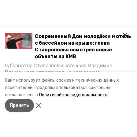
Современный Дом молодёжи и отель
с бассейном на крыше: глава
Ставрополья осмотрел новые
объекты на КМВ
Губернатор Ставропольского края Владимир
Владимиров отправился на Кавказские
Минеральные Воды, чтобы проинспектировать
Сайт использует файлы cookies и технических данных
строительство объектов в Кисловодске и
посетителей.
Продолжая пользоваться сайтом, Вы
Минводах, а также выслушать предложения о
соглашаетесь с
Политикой конфиденциальности
постройке новых точек притяжения для местных
Принять
жителей. Подробнее — в материале «Победы26».
Разделы
Новости