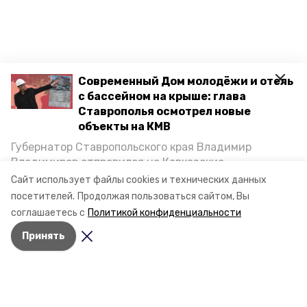
Современный Дом молодёжи и отель
с бассейном на крыше: глава
Ставрополья осмотрел новые
объекты на КМВ
Губернатор Ставропольского края Владимир
Владимиров отправился на Кавказские
Минеральные Воды, чтобы проинспектировать
Сайт использует файлы cookies и технических данных
строительство объектов в Кисловодске и
посетителей.
Продолжая пользоваться сайтом, Вы
Минводах, а также выслушать предложения о
соглашаетесь с
Политикой конфиденциальности
постройке новых точек притяжения для местных
Принять
жителей. Подробнее — в материале «Победы26».
Разделы
Новости