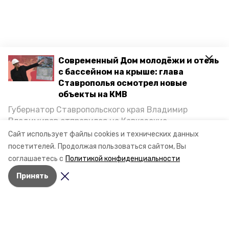
Современный Дом молодёжи и отель
с бассейном на крыше: глава
Ставрополья осмотрел новые
объекты на КМВ
Губернатор Ставропольского края Владимир
Владимиров отправился на Кавказские
Минеральные Воды, чтобы проинспектировать
Сайт использует файлы cookies и технических данных
строительство объектов в Кисловодске и
посетителей.
Продолжая пользоваться сайтом, Вы
Минводах, а также выслушать предложения о
соглашаетесь с
Политикой конфиденциальности
постройке новых точек притяжения для местных
Принять
жителей. Подробнее — в материале «Победы26».
Разделы
Новости