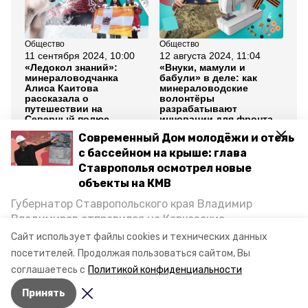
Общество
Общество
Кул
11 сентября 2024, 10:00
12 августа 2024, 11:04
9 а
«Ледокол знаний»:
«Внуки, мамули и
Вс
минераловодчанка
бабули» в деле: как
Кр
Алиса Каитова
минераловодские
Ми
рассказала о
волонтёры
пр
путешествии на
разрабатывают
Ка
Северный полюс
инновации для фронта
Современный Дом молодёжи и отель
Все новости
с бассейном на крыше: глава
Ставрополья осмотрел новые
объекты на КМВ
ставропольский край
минеральные воды
Губернатор Ставропольского края Владимир
Владимиров отправился на Кавказские
село нагутское
многодетные
Минеральные Воды, чтобы проинспектировать
Сайт использует файлы cookies и технических данных
строительство объектов в Кисловодске и
посетителей.
Продолжая пользоваться сайтом, Вы
многодетные семьи
Минводах, а также выслушать предложения о
соглашаетесь с
Политикой конфиденциальности
постройке новых точек притяжения для местных
Принять
жителей. Подробнее — в материале «Победы26».
Авторы:
Ирина Борисова