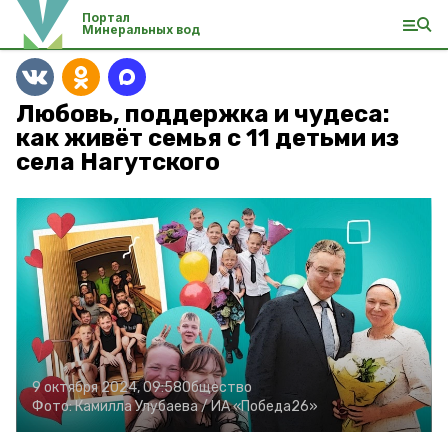
Портал
Минеральных вод
Любовь, поддержка и чудеса:
как живёт семья с 11 детьми из
села Нагутского
9 октября 2024, 09:58
Общество
Фото:
Камилла Улубаева /
ИА «Победа26»