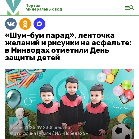
Портал
Минеральных вод
«Шум-бум парад», ленточка
желаний и рисунки на асфальте:
в Минводах отметили День
защиты детей
1 июня 2025, 19:23
Общество
Фото:
Алина Гулиян /
ИА «Победа26»