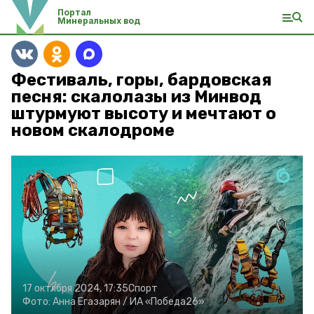
Портал
Минеральных вод
Фестиваль, горы, бардовская
песня: скалолазы из Минвод
штурмуют высоту и мечтают о
новом скалодроме
17 октября 2024, 17:35
Спорт
Фото:
Анна Егазарян /
ИА «Победа26»