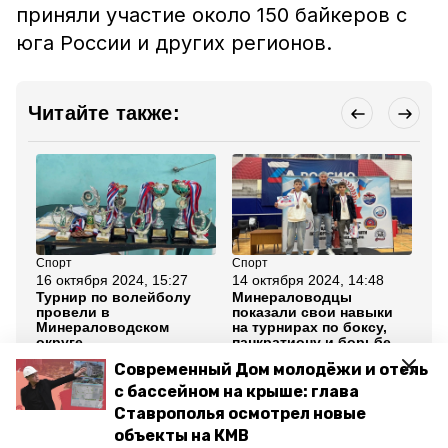
приняли участие около 150 байкеров с
юга России и других регионов.
Читайте также:
Спорт
Спорт
Сп
16 октября 2024, 15:27
14 октября 2024, 14:48
22
Турнир по волейболу
Минераловодцы
Юн
провели в
показали свои навыки
ст
Минераловодском
на турнирах по боксу,
ме
округе
панкратиону и борьбе
по
Современный Дом молодёжи и отель
Все новости
с бассейном на крыше: глава
Ставрополья осмотрел новые
объекты на КМВ