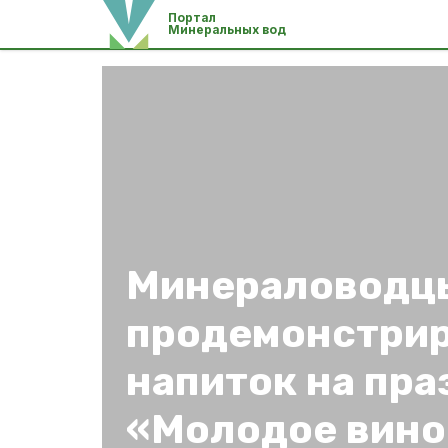
Портал
Минеральных вод
Минераловодц
продемонстрир
напиток на пра
«Молодое вино