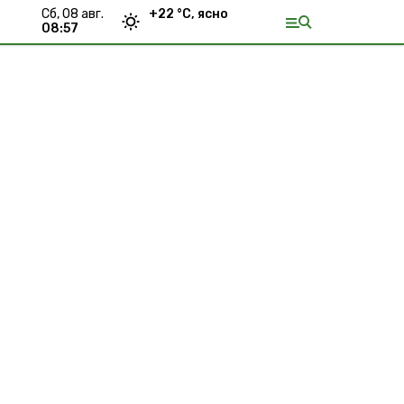
сб, 08 авг.
+
22
°С,
ясно
08:57