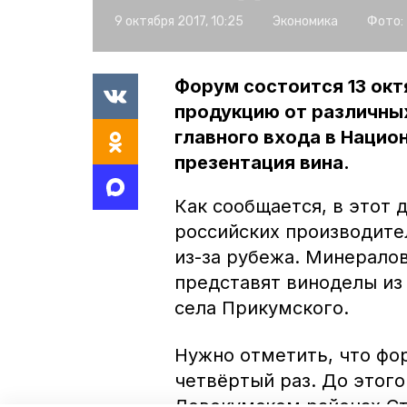
9 октября 2017, 10:25
Экономика
Фото:
Форум состоится 13 окт
продукцию от различны
главного входа в Нацио
презентация вина.
Как сообщается, в этот 
российских производител
из-за рубежа. Минерало
представят виноделы из
села Прикумского.
Нужно отметить, что фо
четвёртый раз. До этого
Левокумском районах Ст