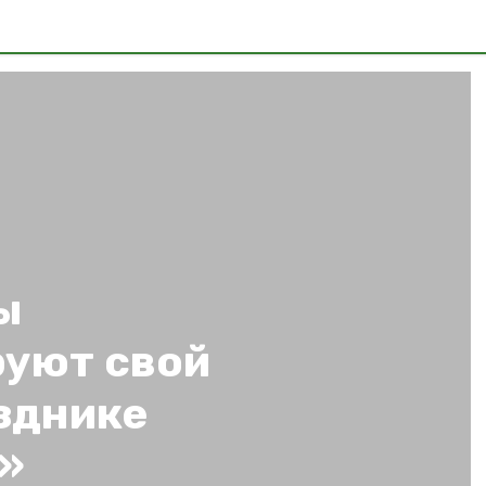
ы
уют свой
зднике
»