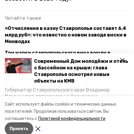
Читайте также
«Отчисления в казну Ставрополья составят 6,4
млрд руб»: что известно о новом заводе виски в
Минводах
Три марки ставропольского вина вошли в
первую винную карту России
Современный Дом молодёжи и отель
с бассейном на крыше: глава
Выездное мероприятие для самозанятых провел
Ставрополья осмотрел новые
Центр «Мой бизнес» на Ставрополье
объекты на КМВ
Губернатор Ставропольского края Владимир
Владимиров отправился на Кавказские
ставропольский край
самозанятый
Минеральные Воды, чтобы проинспектировать
Сайт использует файлы cookies и технических данных
строительство объектов в Кисловодске и
посетителей.
Продолжая пользоваться сайтом, Вы
минэк
Минводах, а также выслушать предложения о
соглашаетесь с
Политикой конфиденциальности
постройке новых точек притяжения для местных
Принять
жителей. Подробнее — в материале «Победы26».
Авторы:
Никита Боксёров