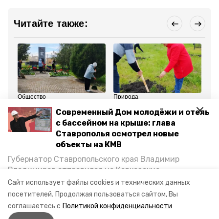
Читайте также:
Общество
Природа
Бла
24 апреля , 17:38
23 апреля , 17:44
6 
Современный Дом молодёжи и отель
Территории братских
150 деревьев высадили
Дв
могил приводят в
в селе Нижняя
сп
с бассейном на крыше: глава
порядок в
Александровка
об
Ставрополья осмотрел новые
Минераловодском
Минераловодского
Ми
округе
округа
ок
объекты на КМВ
Губернатор Ставропольского края Владимир
Все новости
Владимиров отправился на Кавказские
Минеральные Воды, чтобы проинспектировать
Сайт использует файлы cookies и технических данных
строительство объектов в Кисловодске и
посетителей.
Продолжая пользоваться сайтом, Вы
благоустройство
голосование
минводы
Минводах, а также выслушать предложения о
соглашаетесь с
Политикой конфиденциальности
постройке новых точек притяжения для местных