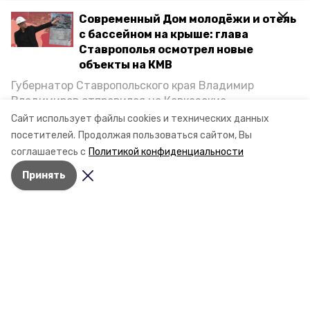
Современный Дом молодёжи и отель
с бассейном на крыше: глава
Ставрополья осмотрел новые
объекты на КМВ
Губернатор Ставропольского края Владимир
Владимиров отправился на Кавказские
Разделы
Минеральные Воды, чтобы проинспектировать
Сайт использует файлы cookies и технических данных
Новости
строительство объектов в Кисловодске и
посетителей.
Продолжая пользоваться сайтом, Вы
Статьи
Минводах, а также выслушать предложения о
соглашаетесь с
Политикой конфиденциальности
постройке новых точек притяжения для местных
Принять
жителей. Подробнее — в материале «Победы26».
О компании
Документы
Контактная информация
Мы в соцсетях
© 2017 — 2025 «Портал Минвод» —