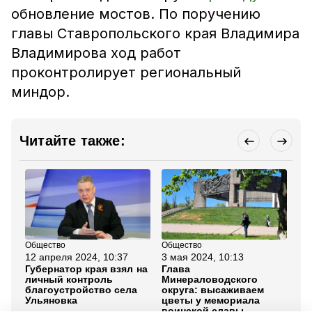
обновление мостов. По поручению
главы Ставропольского края Владимира
Владимирова ход работ
проконтролирует региональный
миндор.
Читайте также:
Общество
Общество
Об
12 апреля 2024, 10:37
3 мая 2024, 10:13
28
Губернатор края взял на
Глава
Вс
личный контроль
Минераловодского
су
благоустройство села
округа: высаживаем
Ми
Ульяновка
цветы у мемориала
ок
воинской славы