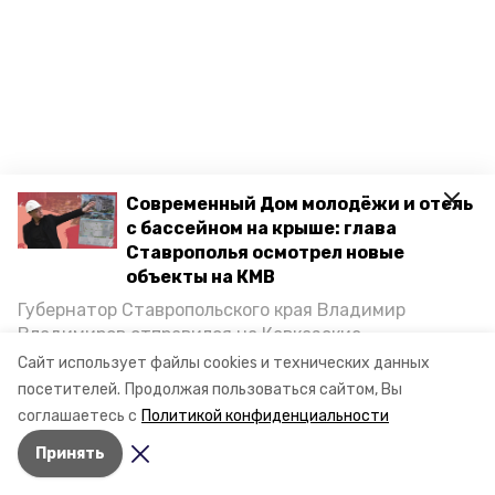
Современный Дом молодёжи и отель
с бассейном на крыше: глава
Ставрополья осмотрел новые
объекты на КМВ
Губернатор Ставропольского края Владимир
Владимиров отправился на Кавказские
Минеральные Воды, чтобы проинспектировать
Разделы
Сайт использует файлы cookies и технических данных
строительство объектов в Кисловодске и
Новости
посетителей.
Продолжая пользоваться сайтом, Вы
Минводах, а также выслушать предложения о
соглашаетесь с
Политикой конфиденциальности
Статьи
постройке новых точек притяжения для местных
Принять
жителей. Подробнее — в материале «Победы26».
О компании