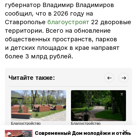
губернатор Владимир Владимиров
сообщил, что в 2026 году на
Ставрополье
благоустроят
22 дворовые
территории. Всего на обновление
общественных пространств, парков
и детских площадок в крае направят
более 3 млрд рублей.
Читайте также:
Благоустройство
Благоустройство
Бла
5 мая , 17:38
27 апреля , 13:42
6 м
Современный Дом молодёжи и отель
Более 13 тыс. жителей
Около 7 тыс.
Пр