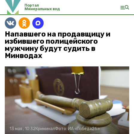
Портал
Минеральных вод
Напавшего на продавщицу и
избившего полицейского
мужчину будут судить в
Минводах
13 мая , 10:32
Криминал
Фото:
ИА «Победа26»