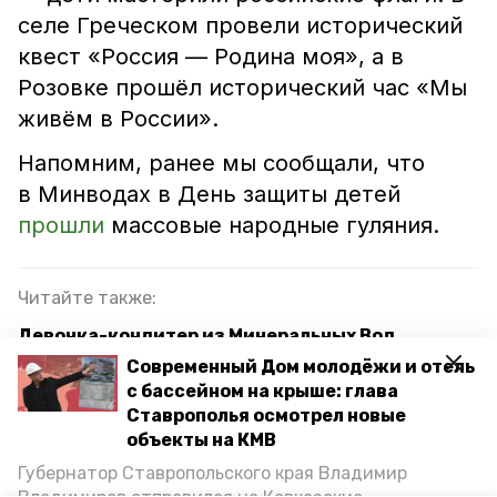
селе Греческом провели исторический
квест «Россия — Родина моя», а в
Розовке прошёл исторический час «Мы
живём в России».
Напомним, ранее мы сообщали, что
в Минводах в День защиты детей
прошли
массовые народные гуляния.
Читайте также:
Девочка-кондитер из Минеральных Вод
участвует в шоу на федеральном канале
Современный Дом молодёжи и отель
с бассейном на крыше: глава
Единый инвестиционный стандарт введут в
Ставрополья осмотрел новые
Ставропольском крае по поручению губернатора
объекты на КМВ
Губернатор Ставропольского края Владимир