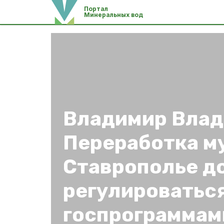
Портал
Минеральных вод
Владимир Влад
Переработка м
Ставрополье д
регулироватьс
госпрограммам