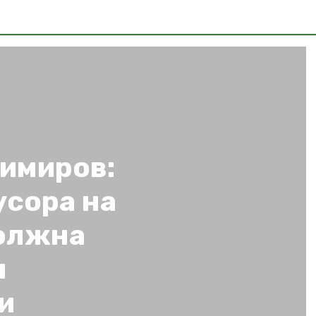
имиров:
усора на
олжна
я
и