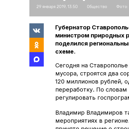
29 января 2019, 13:50
Общество
Фото:
Губернатор Ставропольс
министром природных 
поделился региональны
схеме.
Сегодня на Ставрополье
мусора, строятся два с
120 миллионов рублей, 
переработку. По словам
регулировать госпрогр
Владимир Владимиров та
мероприятиях в регионе
принято решение о стро