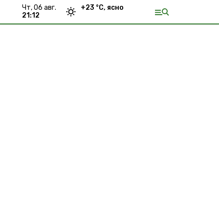
чт, 06 авг.
+
23
°С,
ясно
21:12