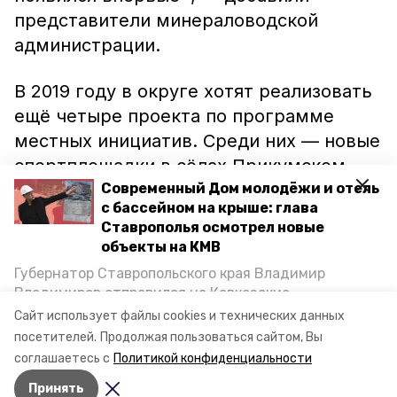
представители минераловодской
администрации.
В 2019 году в округе хотят реализовать
ещё четыре проекта по программе
местных инициатив. Среди них — новые
спортплощадки в сёлах Прикумском,
Нижняя Александровка и посёлке
Современный Дом молодёжи и отель
с бассейном на крыше: глава
Новотерском, а также сквер в
Ставрополья осмотрел новые
Нагутском.
объекты на КМВ
Губернатор Ставропольского края Владимир
Напомним, ранее
сообщалось
, что на
Владимиров отправился на Кавказские
Ставрополье отремонтируют две
Минеральные Воды, чтобы проинспектировать
Сайт использует файлы cookies и технических данных
строительство объектов в Кисловодске и
региональные дороги.
посетителей.
Продолжая пользоваться сайтом, Вы
Минводах, а также выслушать предложения о
соглашаетесь с
Политикой конфиденциальности
постройке новых точек притяжения для местных
Принять
жителей. Подробнее — в материале «Победы26».
Авторы:
Сергей Сыровацкий