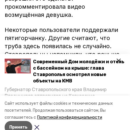
прокомментировала видео
возмущённая девушка.
Некоторые пользователи поддержали
пятигорчанку. Другие считают, что
труба здесь появилась не случайно.
Ставропольцы напомнили, что раньше
на дороге из-за минералки собирались
Современный Дом молодёжи и отель
с бассейном на крыше: глава
лужи.
Ставрополья осмотрел новые
объекты на КМВ
Ранее жители села Левокумка
Губернатор Ставропольского края Владимир
рассказали
в соцсетях, что уже
Владимиров отправился на Кавказские
несколько лет не могут добиться
Минеральные Воды, чтобы проинспектировать
Сайт использует файлы cookies и технических данных
строительство объектов в Кисловодске и
ремонта на переулке Школьном.
посетителей.
Продолжая пользоваться сайтом, Вы
Минводах, а также выслушать предложения о
соглашаетесь с
Политикой конфиденциальности
постройке новых точек притяжения для местных
Принять
жителей. Подробнее — в материале «Победы26».
Авторы:
Александра Васильева