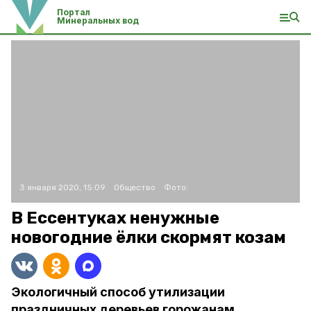
Портал
Минеральных вод
3 января 2020, 15:09
Общество
Фото:
В Ессентуках ненужные
новогодние ёлки скормят козам
Экологичный способ утилизации
праздничных деревьев горожанам