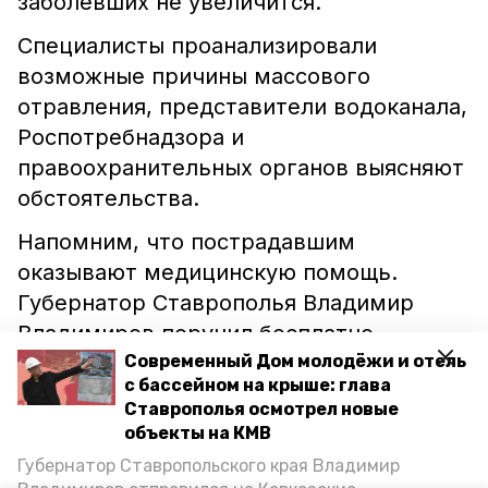
заболевших не увеличится.
Специалисты проанализировали
возможные причины массового
отравления, представители водоканала,
Роспотребнадзора и
правоохранительных органов выясняют
обстоятельства.
Напомним, что пострадавшим
оказывают медицинскую помощь.
Губернатор Ставрополья Владимир
Владимиров поручил бесплатно
предоставить необходимые препараты.
Современный Дом молодёжи и отель
с бассейном на крыше: глава
На месте
работает
специализированная
Ставрополья осмотрел новые
бригада инфекционистов.
объекты на КМВ
Губернатор Ставропольского края Владимир