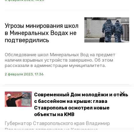
Угрозы минирования школ
в Минеральных Водах не
подтвердились
Обследование школ Минеральных Вод на предмет
наличия взрывных устройств завершено. Об этом
рассказали в администрации муниципалитета.
2 февраля 2023, 17:36
Современный Дом молодёжи и отель
Вновь поступили
с бассейном на крыше: глава
анонимные сообщения о
Ставрополья осмотрел новые
минировании школ в
объекты на КМВ
Минераловодском округе
Губернатор Ставропольского края Владимир
Владимиров отправился на Кавказские