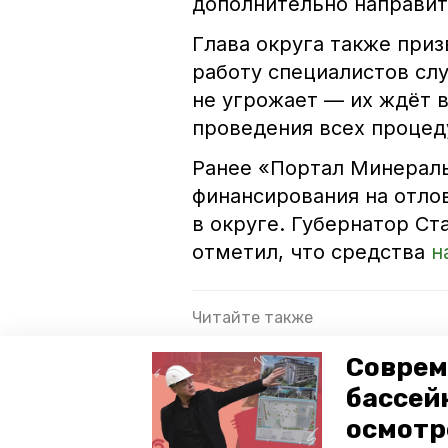
дополнительно направит
Глава округа также приз
работу специалистов сл
не угрожает — их ждёт в
проведения всех процед
Ранее «Портал Минераль
финансирования на отло
в округе. Губернатор С
отметил, что средства
н
Читайте также
Ставропольские генетики пр
Соврем
животноводстве
бассей
Лисёнок вышел навстречу со
осмотр