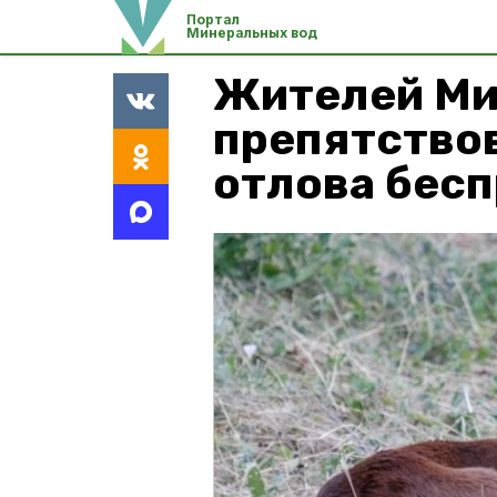
Портал
Минеральных вод
Жителей Ми
препятство
отлова бес