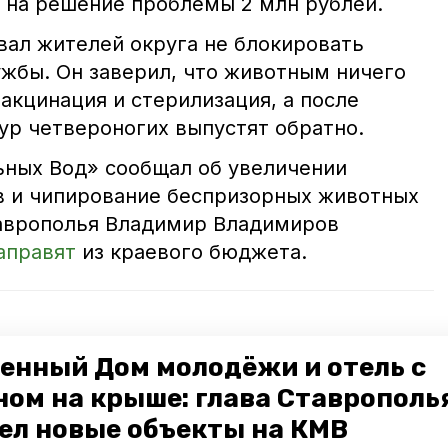
 на решение проблемы 2 млн рублей.
вал жителей округа не блокировать
ужбы. Он заверил, что животным ничего
акцинация и стерилизация, а после
ур четвероногих выпустят обратно.
ных Вод» сообщал об увеличении
в и чипирование беспризорных животных
таврополья Владимир Владимиров
аправят
из краевого бюджета.
орабатывают вопрос импортозамещения в
енный Дом молодёжи и отель с
ном на крыше: глава Ставрополь
трудникам ДПС Минераловодского округа
ел новые объекты на КМВ