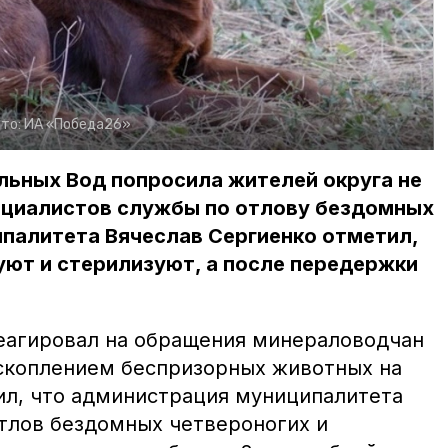
то:
ИА «Победа26»
ьных Вод попросила жителей округа не
ециалистов службы по отлову бездомных
палитета Вячеслав Сергиенко отметил,
ют и стерилизуют, а после передержки
еагировал на обращения минераловодчан
скоплением беспризорных животных на
тил, что администрация муниципалитета
отлов бездомных четвероногих и