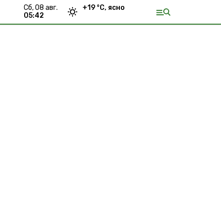
сб, 08 авг.
+
19
°С,
ясно
05:42