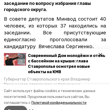
заседание по вопросу избрания главы
городского округа.
В совете депутатов Минвод состоит 40
человек, из которых 37 находились на
заседании. Все присутствующие
единогласно проголосовали за
кандидатуру Вячеслава Сергиенко.
Решением совета главой
Современный Дом молодёжи и отель
с бассейном на крыше: глава
Минераловодского городского округа
Ставрополья осмотрел новые
избрали Вячеслава Сергиенко.
объекты на КМВ
Губернатор Ставропольского края Владимир
Владимиров отправился на Кавказские
глава минвод
вячеслав сергиенко
Минеральные Воды, чтобы проинспектировать
Сайт использует файлы cookies и технических данных
строительство объектов в Кисловодске и
совет депутатов
минеральные воды
посетителей.
Продолжая пользоваться сайтом, Вы
Минводах, а также выслушать предложения о
соглашаетесь с
Политикой конфиденциальности
постройке новых точек притяжения для местных
ставропольский край