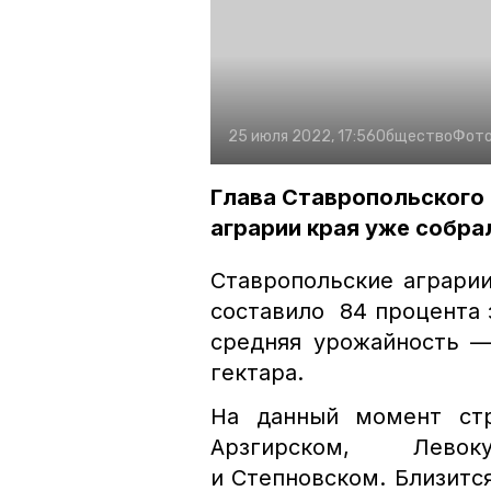
25 июля 2022, 17:56
Общество
Фото
Глава Ставропольского 
аграрии края уже собра
Ставропольские аграрии
составило 84 процента 
средняя урожайность —
гектара.
На данный момент стр
Арзгирском, Левок
и Степновском. Близитс