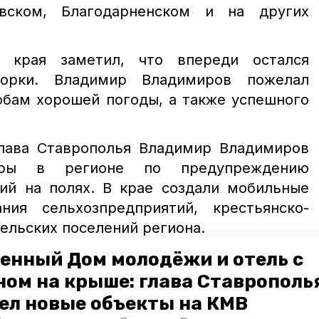
евском, Благодарненском и на других
о края заметил, что впереди остался
орки. Владимир Владимиров пожелал
обам хорошей погоды, а также успешного
лава Ставрополья Владимир Владимиров
ы в регионе по предупреждению
ний на полях. В крае создали мобильные
ния сельхозпредприятий, крестьянско-
ельских поселений региона.
енный Дом молодёжи и отель с
минводы
жатва
поля
зерновые
ном на крыше: глава Ставрополь
димир владимиров
губернатор владимиров
ел новые объекты на КМВ