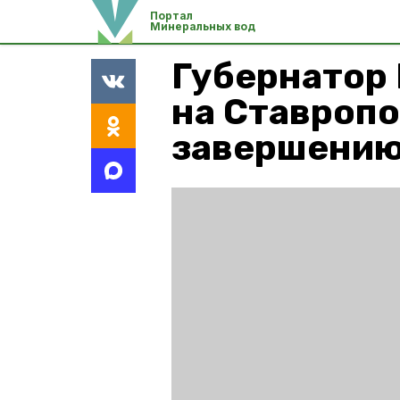
Портал
Минеральных вод
Губернатор
на Ставропо
завершени