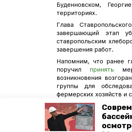
Буденновском, Георги
территориях.
Глава Ставропольског
завершающий этап уб
ставропольским хлебор
завершения работ.
Напомним, что ранее г
поручил
принять
мер
возникновения возгора
группы для обследова
фермерских хозяйств и с
Соврем
минеральные воды
кмв
бассей
губернатор
губернатор вла
осмотр