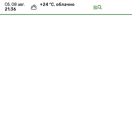
сб, 08 авг.
+
24
°С,
облачно
21:36