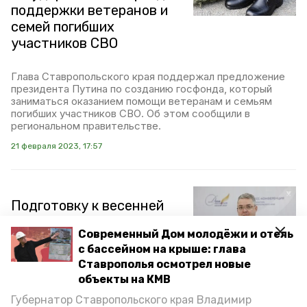
поддержки ветеранов и
семей погибших
участников СВО
Глава Ставропольского края поддержал предложение
президента Путина по созданию госфонда, который
заниматься оказанием помощи ветеранам и семьям
погибших участников СВО. Об этом сообщили в
региональном правительстве.
21 февраля 2023, 17:57
Подготовку к весенней
посевной обсудит глава
Современный Дом молодёжи и отель
Ставрополья с
с бассейном на крыше: глава
руководителями
Ставрополья осмотрел новые
сельхозпредприятий края
объекты на КМВ
Губернатор Ставропольского края Владимир
В Ставропольском крае продолжается подготовка к