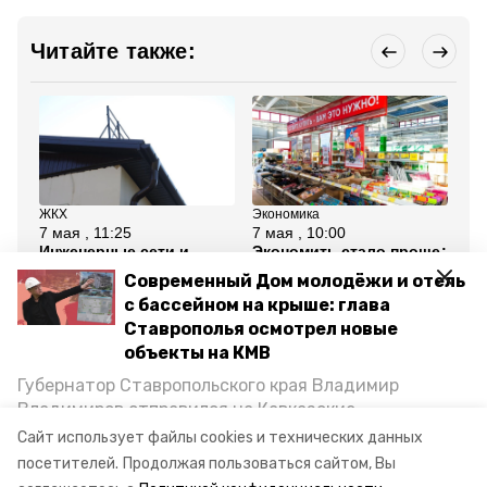
Читайте также:
ЖКХ
Экономика
Об
7 мая , 11:25
7 мая , 10:00
5 м
Инженерные сети и
Экономить стало проще:
Ка
крыши семи домов 1970-
в Минеральных Водах
де
Современный Дом молодёжи и отель
х годов постройки
открылся новый
шк
обновят в Минводах
дискаунтер ПОБЕДА
Ми
с бассейном на крыше: глава
Ставрополья осмотрел новые
Все новости
объекты на КМВ
Губернатор Ставропольского края Владимир
Владимиров отправился на Кавказские
минеральные воды
губернатор владимиров
Минеральные Воды, чтобы проинспектировать
Сайт использует файлы cookies и технических данных
строительство объектов в Кисловодске и
посетителей.
Продолжая пользоваться сайтом, Вы
прямая линия губернатора ставропольского края
Минводах, а также выслушать предложения о