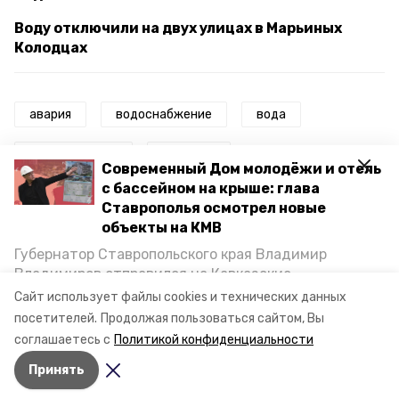
Воду отключили на двух улицах в Марьиных
Колодцах
авария
водоснабжение
вода
питьевая вода
минводы
Современный Дом молодёжи и отель
с бассейном на крыше: глава
второй микрорайон
ставрополье
Ставрополья осмотрел новые
объекты на КМВ
ставропольский край
минеральные воды
Губернатор Ставропольского края Владимир
Владимиров отправился на Кавказские
аварийная ситуация
аварийное отключение
Минеральные Воды, чтобы проинспектировать
Сайт использует файлы cookies и технических данных
строительство объектов в Кисловодске и
аварийные ремонтные работы
посетителей.
Продолжая пользоваться сайтом, Вы
Минводах, а также выслушать предложения о
соглашаетесь с
Политикой конфиденциальности
постройке новых точек притяжения для местных
авария в минводах
Принять
жителей. Подробнее — в материале «Победы26».