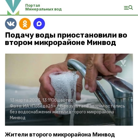
Портал
Минеральных вод
Подачу воды приостановили во
втором микрорайоне Минвод
13 марта 2023, 13:11
Общество
Фото:
ИА «Победа26» /
В результате аварии остались
без водоснабжения жители второго микрорайона
Минвод
Жители второго микрорайона Минвод