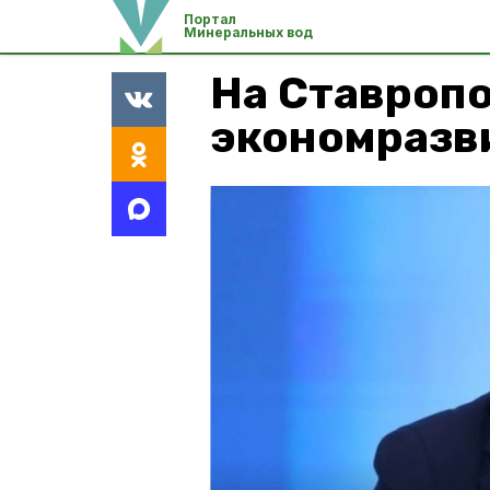
Портал
Минеральных вод
На Ставроп
экономразви