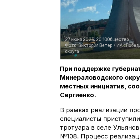
27 июня 2023, 20:10
Общество
Фото:
Виктория Ветер /
ИА «Побед
округа
При поддержке губерна
Минераловодского окру
местных инициатив, со
Сергиенко.
В рамках реализации п
специалисты приступили
тротуара в селе Ульяно
№108. Процесс реализац