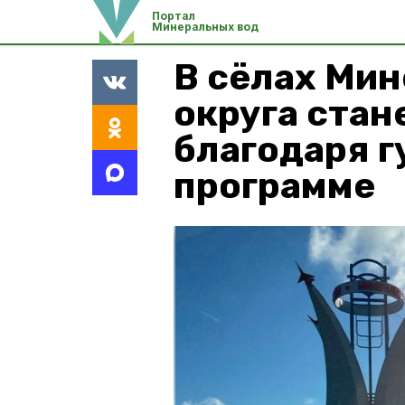
Портал
Минеральных вод
В сёлах Ми
округа стан
благодаря 
программе