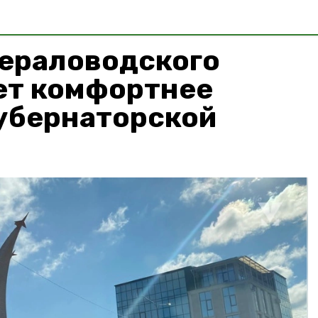
нераловодского
ет комфортнее
губернаторской