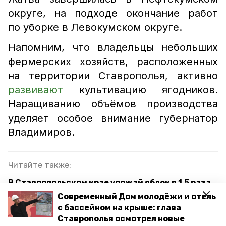
округе, на подходе окончание работ
по уборке в Левокумском округе.
Напомним, что владельцы небольших
фермерских хозяйств, расположенных
на территории Ставрополья, активно
развивают
культивацию ягодников.
Наращиванию объёмов производства
уделяет особое внимание губернатор
Владимиров.
Читайте также:
В Ставропольском крае урожай яблок в 1,5 раза
превысил показатели 2021 года
Современный Дом молодёжи и отель
с бассейном на крыше: глава
Губернатор Владимир Владимиров: Урожай
Ставрополья осмотрел новые
будущего года — первостепенная задача