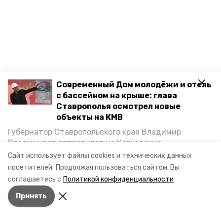
Современный Дом молодёжи и отель
с бассейном на крыше: глава
Ставрополья осмотрел новые
объекты на КМВ
Губернатор Ставропольского края Владимир
Владимиров отправился на Кавказские
Минеральные Воды, чтобы проинспектировать
Сайт использует файлы cookies и технических данных
строительство объектов в Кисловодске и
Разделы
посетителей.
Продолжая пользоваться сайтом, Вы
Минводах, а также выслушать предложения о
Новости
соглашаетесь с
Политикой конфиденциальности
постройке новых точек притяжения для местных
Статьи
Принять
жителей. Подробнее — в материале «Победы26».
О компании