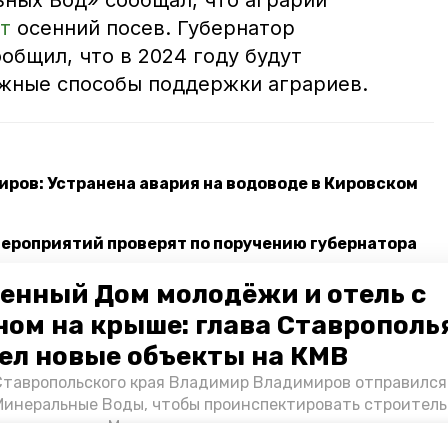
ных Вод» сообщал, что аграрии
т
осенний посев. Губернатор
общил, что в 2024 году будут
жные способы поддержки аграриев.
ров: Устранена авария на водоводе в Кировском
ероприятий проверят по поручению губернатора
енный Дом молодёжи и отель с
чил главам территорий оперативно откликаться
ном на крыше: глава Ставрополь
ел новые объекты на КМВ
Ставропольского края Владимир Владимиров отправился
ья
продукция
Минеральные Воды, чтобы проинспектировать строител
Кисловодске и Минводах, а также выслушать предложени