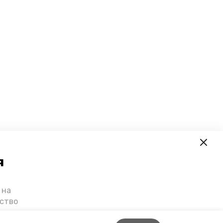
я
 на
ьство
я о