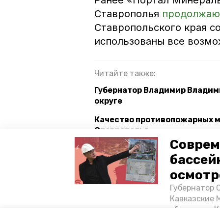
Ранее «Портал Минераль
Ставрополья
продолжаю
Ставропольского края со
использованы все возмо
Читайте также:
Губернатор Владимир Владими
округе
Качество противопожарных м
Ставрополья
Соврем
Губернатор Ставрополья пору
бассей
на обращения жителей
осмотр
Губернатор 
экспорт
товары ставропол
Кавказские 
объектов в 