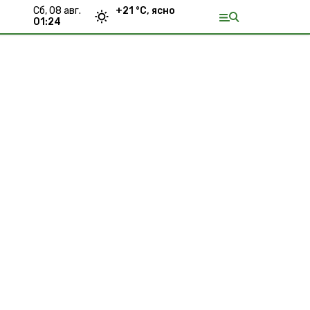
сб, 08 авг.
+
21
°С,
ясно
01:24