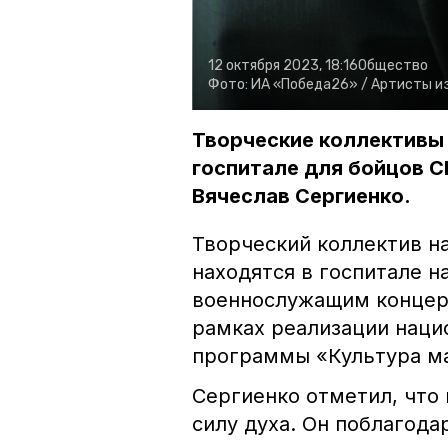
12 октября 2023, 18:16
Общество
Фото:
ИА «Победа26» /
Артисты из
Творческие коллективы
госпитале для бойцов С
Вячеслав Сергиенко.
Творческий коллектив н
находятся в госпитале н
военнослужащим концер
рамках реализации наци
программы «Культура м
Сергиенко отметил, что 
силу духа. Он поблагода