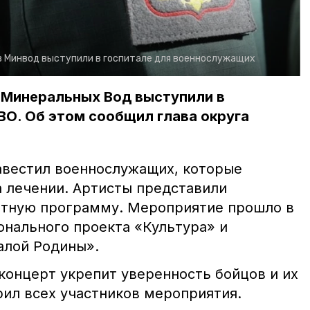
 Минвод выступили в госпитале для военнослужащих
 Минеральных Вод выступили в
ВО. Об этом сообщил глава округа
авестил военнослужащих, которые
а лечении. Артисты представили
тную программу. Мероприятие прошло в
онального проекта «Культура» и
алой Родины».
концерт укрепит уверенность бойцов и их
рил всех участников мероприятия.