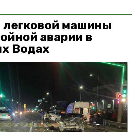
 легковой машины
ройной аварии в
х Водах