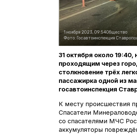
1 ноября 2023, 09:54
Общество
Фото:
Госавтоинспекция Ставропол
31 октября около 19:40,
проходящим через гор
столкновение трёх легк
пассажирка одной из м
госавтоинспекция Став
К месту происшествия п
Спасатели Минераловодс
со спасателями МЧС Рос
аккумуляторы повреждё