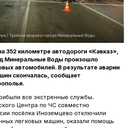
ья /
Тройная авария в городе Минеральные Воды
 на 352 километре автодороги «Кавказ»,
од Минеральные Воды произошло
овых автомобилей. В результате аварии
ашин скончалась, сообщает
рополья.
рибыли все экстренные службы.
кого Центра по ЧС совместно
сии посёлка Иноземцево отключили
нных легковых машин, оказали помощь