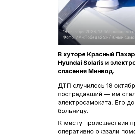
18 октября 2023, 13:46
Происшеств
Фото:
ИА «Победа26» /
Юный самок
В хуторе Красный Паха
Hyundai Solaris и элек
спасения Минвод.
ДТП случилось 18 октябр
пострадавший — им ста
электросамоката. Его д
больницу.
К месту происшествия п
оперативно оказали пом