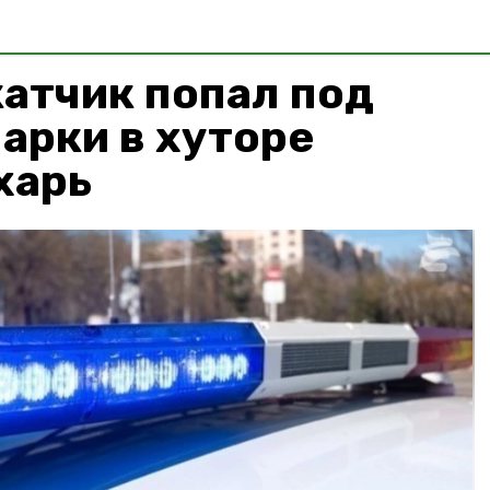
атчик попал под
арки в хуторе
харь