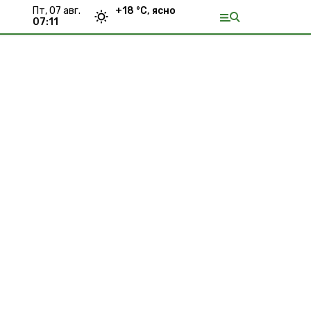
пт, 07 авг.
+
18
°С,
ясно
07:11