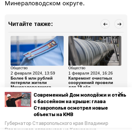
Минераловодском округе.
Читайте также:
Общество
Общество
Об
2 февраля 2024, 13:59
1 февраля 2024, 16:26
19
Более 6 млн рублей
Капремонт очистных
Жи
потеряли жители
сооружений провели
Ми
Минераловодского
для 19 сёл
ок
округа из-за
Минераловодского
по
Современный Дом молодёжи и отель
мошенников
округа
со
бр
с бассейном на крыше: глава
Ставрополья осмотрел новые
Все новости
объекты на КМВ
Губернатор Ставропольского края Владимир
Владимиров отправился на Кавказские