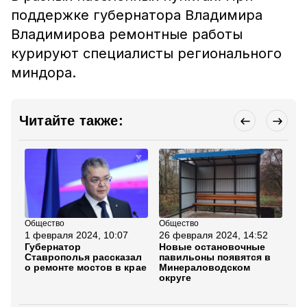
поддержке губернатора Владимира
Владимирова ремонтные работы
курируют специалисты регионального
миндора.
Читайте также:
Общество
Общество
Об
1 февраля 2024, 10:07
26 февраля 2024, 14:52
14
Губернатор
Новые остановочные
«Т
Ставрополья рассказал
павильоны появятся в
от
о ремонте мостов в крае
Минераловодском
шк
округе
Ми
ок