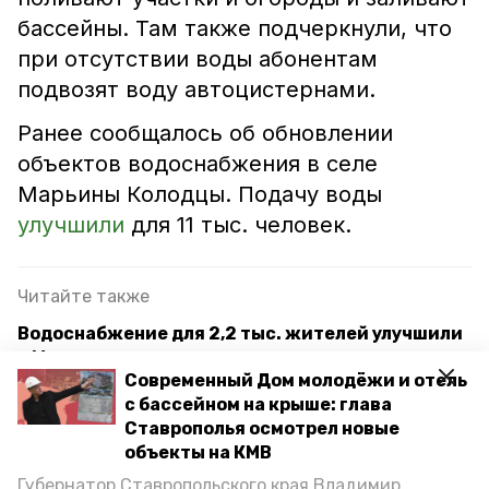
бассейны. Там также подчеркнули, что
при отсутствии воды абонентам
подвозят воду автоцистернами.
Ранее сообщалось об обновлении
объектов водоснабжения в селе
Марьины Колодцы. Подачу воды
улучшили
для 11 тыс. человек.
Читайте также
Водоснабжение для 2,2 тыс. жителей улучшили
в Минераловодском округе
Современный Дом молодёжи и отель
Полностью модернизировать систему
с бассейном на крыше: глава
водоснабжения планируют на Ставрополье
Ставрополья осмотрел новые
объекты на КМВ
Качественным водоснабжением обеспечили
Губернатор Ставропольского края Владимир
220 тысяч ставропольцев в 2023 году