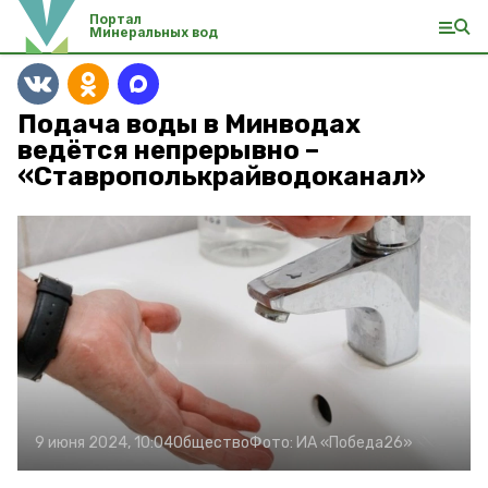
Портал
Минеральных вод
Подача воды в Минводах
ведётся непрерывно –
«Ставрополькрайводоканал»
9 июня 2024, 10:04
Общество
Фото:
ИА «Победа26»