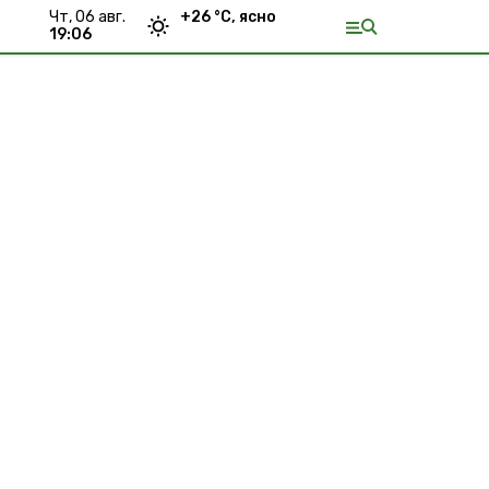
чт, 06 авг.
+
26
°С,
ясно
19:06