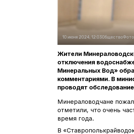
10 июня 2024, 12:03
Общество
Фото
Жители Минераловодско
отключения водоснабже
Минеральных Вод» обра
комментариями. В минис
проводят обследование
Минераловодчане пожало
отметили, что очень час
время года.
В «Ставрополькрайводок