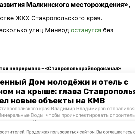
развития Малкинского месторождения»,
стве ЖКХ Ставропольского края.
несколько улиц Минвод
останутся
без
ётся непрерывно – «Ставрополькрайводоканал»
рнизировали в селе Марьины Колодцы
енный Дом молодёжи и отель с
ном на крыше: глава Ставрополь
жителей улучшили в Минераловодском округе
ел новые объекты на КМВ
Ставропольского края Владимир Владимиров отправился
ода
Минеральные Воды, чтобы проинспектировать строител
Кисловодске и Минводах, а также выслушать предложени
овых точек притяжения для местных жителей. Подробне
посетителей.
Продолжая пользоваться сайтом, Вы соглашаетесь 