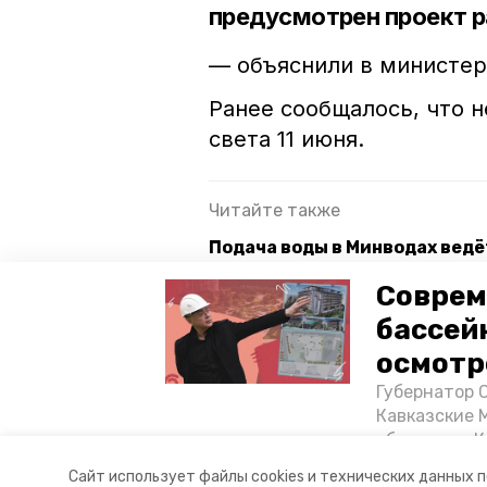
предусмотрен проект 
— объяснили в министер
Ранее сообщалось, что 
света 11 июня.
Читайте также
Подача воды в Минводах вед
Систему водоснабжения моде
Соврем
бассей
Водоснабжение для 2,2 тыс. 
осмотр
Губернатор 
минжкх ск
минводы
в
Кавказские 
объектов в 
постройке н
Авторы:
Никита Боксёров
Сайт использует файлы cookies и технических данных 