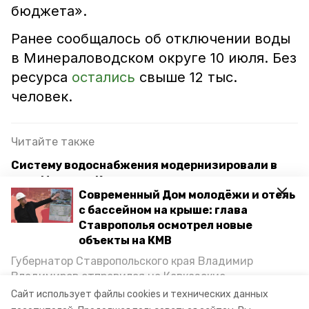
бюджета».
Ранее сообщалось об отключении воды
в Минераловодском округе 10 июля. Без
ресурса
остались
свыше 12 тыс.
человек.
Читайте также
Систему водоснабжения модернизировали в
селе Марьины Колодцы
Современный Дом молодёжи и отель
Полностью модернизировать систему
с бассейном на крыше: глава
водоснабжения планируют на Ставрополье
Ставрополья осмотрел новые
объекты на КМВ
Качественным водоснабжением обеспечили
Губернатор Ставропольского края Владимир
220 тысяч ставропольцев в 2023 году
Владимиров отправился на Кавказские
Минеральные Воды, чтобы проинспектировать
Сайт использует файлы cookies и технических данных
строительство объектов в Кисловодске и