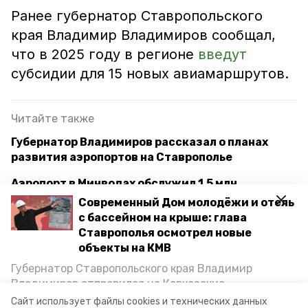
Ранее губернатор Ставропольского
края Владимир Владимиров сообщал,
что в 2025 году в регионе
введут
субсидии для 15 новых авиамаршрутов.
Читайте также
Губернатор Владимиров рассказал о планах
развития аэропортов на Ставрополье
Аэропорт в Минводах обслужил 1,5 млн
пассажиров за лето 2024 года
Современный Дом молодёжи и отель
с бассейном на крыше: глава
Проверили таксистов: дорожные инспекторы
Ставрополья осмотрел новые
провели рейд вблизи аэропорта Минвод
объекты на КМВ
Губернатор Ставропольского края Владимир
Владимиров отправился на Кавказские
аэропорт
минеральные воды
Минеральные Воды, чтобы проинспектировать
Сайт использует файлы cookies и технических данных