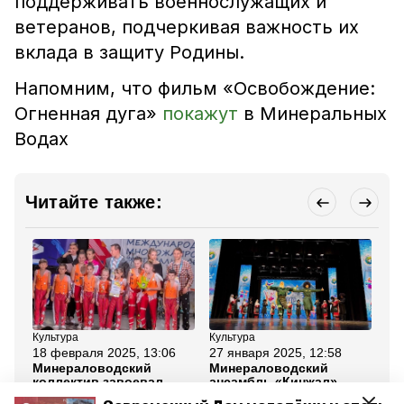
поддерживать военнослужащих и
ветеранов, подчеркивая важность их
вклада в защиту Родины.
Напомним, что фильм «Освобождение:
Огненная дуга»
покажут
в Минеральных
Водах
Читайте также:
Культура
Культура
Об
18 февраля 2025, 13:06
27 января 2025, 12:58
19
Минераловодский
Минераловодский
Гу
коллектив завоевал
ансамбль «Кинжал»
Ст
награду на
завоевал 10 наград на
гл