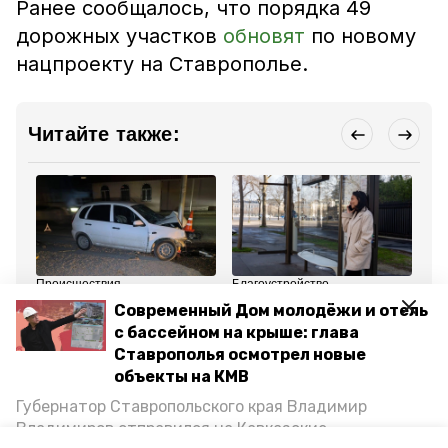
Ранее сообщалось, что порядка 49
дорожных участков
обновят
по новому
нацпроекту на Ставрополье.
Читайте также:
Происшествия
Благоустройство
Бла
2 апреля 2025, 09:34
15 марта 2025, 17:17
2 
Современный Дом молодёжи и отель
Два человека
Новые остановочные
В 
с бассейном на крыше: глава
пострадали в ДТП в
павильоны появятся в
ок
Минераловодском
селе Минераловодского
на
Ставрополья осмотрел новые
округе
округа
объекты на КМВ
Губернатор Ставропольского края Владимир
Все новости
Владимиров отправился на Кавказские