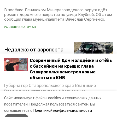
В посёлке Ленинском Минераловодского округа идёт
ремонт дорожного покрытия по улице Клубной. Об этом
сообщил глава муниципалитета Вячеслав Сергиенко.
26 июля 2023, 09:54
Недалеко от аэропорта
Минвод перевернулась
Современный Дом молодёжи и отель
иномарка — двое в
с бассейном на крыше: глава
тяжёлом состоянии в
Ставрополья осмотрел новые
реанимации
объекты на КМВ
Губернатор Ставропольского края Владимир
Вблизи аэропорта Минеральных Вод слетел с трассы и
Владимиров отправился на Кавказские
перевернулся автомобиль. На данный момент двое
пострадавших в тяжёлом состоянии находятся в
Минеральные Воды, чтобы проинспектировать
Сайт использует файлы cookies и технических данных
реанимации. Об этом сообщили в Госавтоинспекции
строительство объектов в Кисловодске и
посетителей.
Продолжая пользоваться сайтом, Вы
Ставрополья.
Минводах, а также выслушать предложения о
соглашаетесь с
Политикой конфиденциальности
постройке новых точек притяжения для местных
11 мая 2023, 15:44