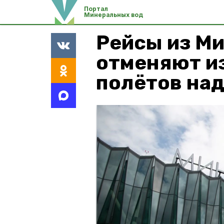
Портал
Минеральных вод
Рейсы из М
отменяют из
полётов на