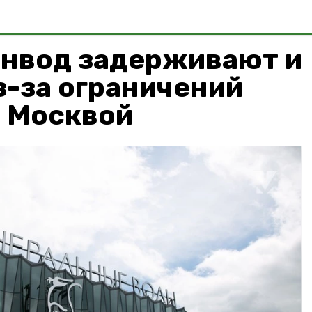
инвод задерживают и
-за ограничений
д Москвой