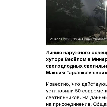
21 июля 2025, 09:46
Общество
Фот
Линию наружного освещ
хуторе Весёлом в Минер
светодиодных светильни
Максим Гаранжа в своих
Известно, что действующ
установили 50 совреме
светильников. На данны
на присоединение. Обща