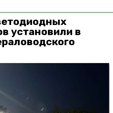
ветодиодных
в установили в
ераловодского