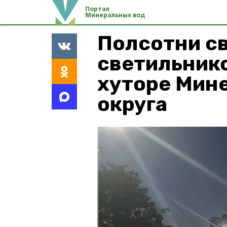
Портал
Минеральных вод
Полсотни с
светильнико
хуторе Мин
округа