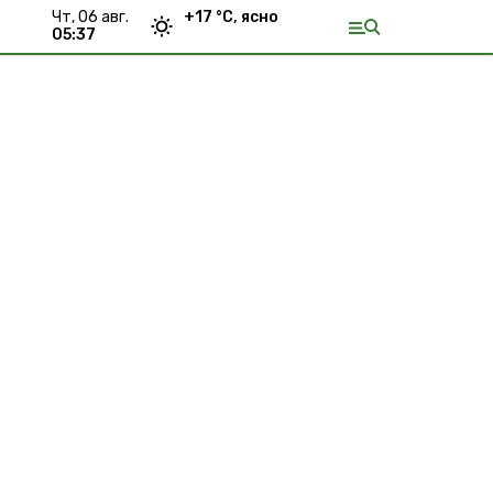
чт, 06 авг.
+
17
°С,
ясно
05:37