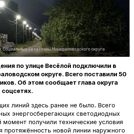
о:
Социальные сети главы Минераловодского округа
ения по улице Весёлой подключили в
аловодском округе. Всего поставили 50
ков. Об этом сообщает глава округа
 соцсетях.
их линий здесь ранее не было. Всего
нных энергосберегающих светодиодных
й момент получили технические условия
я протяжённость новой линии наружного