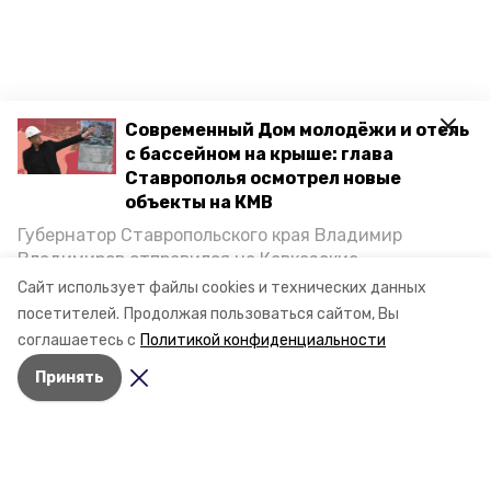
Современный Дом молодёжи и отель
с бассейном на крыше: глава
Ставрополья осмотрел новые
объекты на КМВ
Губернатор Ставропольского края Владимир
Владимиров отправился на Кавказские
Минеральные Воды, чтобы проинспектировать
Сайт использует файлы cookies и технических данных
строительство объектов в Кисловодске и
посетителей.
Продолжая пользоваться сайтом, Вы
Минводах, а также выслушать предложения о
соглашаетесь с
Политикой конфиденциальности
постройке новых точек притяжения для местных
Принять
жителей. Подробнее — в материале «Победы26».
Разделы
Новости