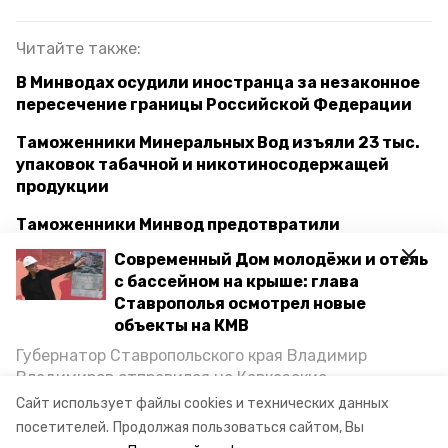
Читайте также:
В Минводах осудили иностранца за незаконное
пересечение границы Российской Федерации
Таможенники Минеральных Вод изъяли 23 тыс.
упаковок табачной и никотиносодержащей
продукции
Таможенники Минвод предотвратили
контрабанду валюты на сумму более 8,5 млн
Современный Дом молодёжи и отель
рублей
с бассейном на крыше: глава
Ставрополья осмотрел новые
объекты на КМВ
минеральные воды
кмв
Губернатор Ставропольского края Владимир
Владимиров отправился на Кавказские
северо-кавказское таможенное управление
Минеральные Воды, чтобы проинспектировать
Сайт использует файлы cookies и технических данных
строительство объектов в Кисловодске и
посетителей.
Продолжая пользоваться сайтом, Вы
ткань
аэропорт минеральных вод
Минводах, а также выслушать предложения о